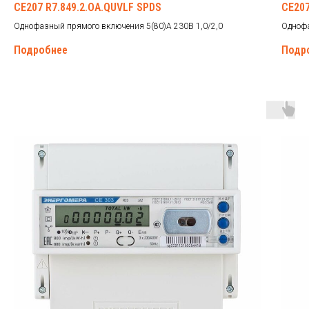
CE207 R7.849.2.OA.QUVLF SPDS
CE207
Однофазный прямого включения 5(80)А 230В 1,0/2,0
Однофа
Подробнее
Подр