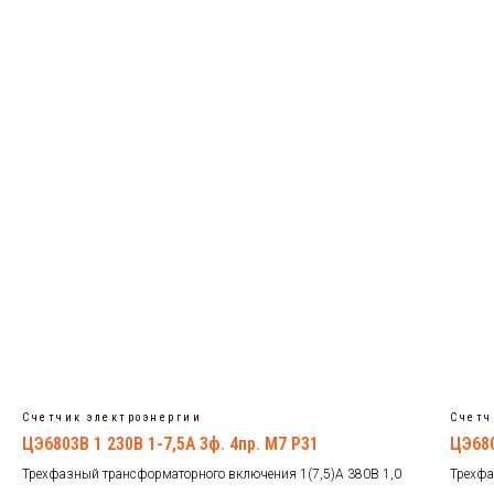
Счетчик электроэнергии
Счетч
ЦЭ6803В 1 230В 1-7,5А 3ф. 4пр. М7 Р31
ЦЭ680
Трехфазный трансформаторного включения 1(7,5)А 380В 1,0
Трехфа