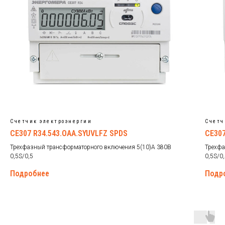
Счетчик электроэнергии
Счетч
CE307 R34.543.OAA.SYUVLFZ SPDS
CE307
Трехфазный трансформаторного включения 5(10)А 380В
Трехфа
0,5S/0,5
0,5S/0
Подробнее
Подр