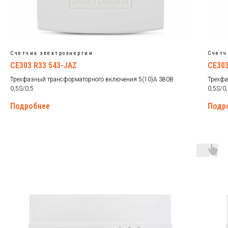
Счетчик электроэнергии
Счетч
CE303 R33 543-JAZ
CE303
Трехфазный трансформаторного включения 5(10)А 380В
Трехфа
0,5S/0,5
0,5S/0
Подробнее
Подр