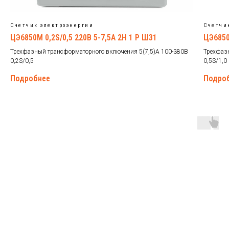
Счетчик электроэнергии
Счетчи
ЦЭ6850М 0,2S/0,5 220В 5-7,5А 2Н 1 Р Ш31
ЦЭ6850
Трехфазный трансформаторного включения 5(7,5)А 100-380В
Трехфаз
0,2S/0,5
0,5S/1,0
Подробнее
Подро