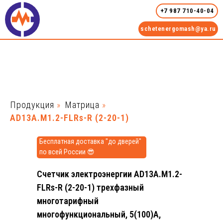
+7 987 710-40-04
schetenergomash@ya.ru
Продукция
»
Матрица
»
AD13A.M1.2-FLRs-R (2-20-1)
Бесплатная доставка "до дверей"
по всей России 😎
Счетчик электроэнергии AD13A.M1.2-
FLRs-R (2-20-1) трехфазный
многотарифный
многофункциональный, 5(100)А,