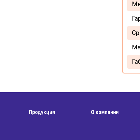
Ме
Га
Ср
Ма
Га
Продукция
О компании