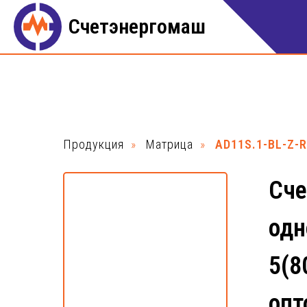
Счетэнергомаш
Продукция
»
Матрица
»
AD11S.1-BL-Z-R
Сче
одн
5(8
опт