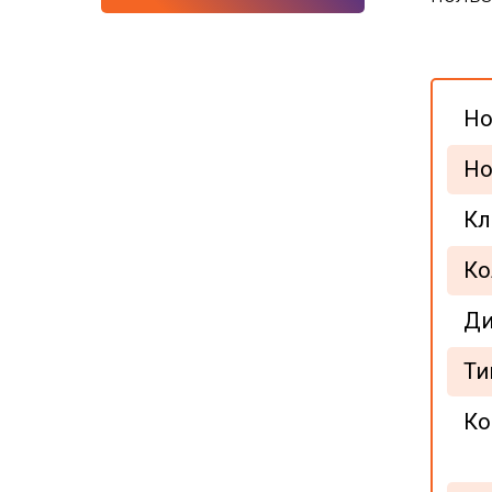
Но
Но
Кл
Ко
Ди
Ти
Ко