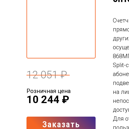
Счетч
прямо
други
осуще
868МГ
Split
12 051 ₽
абоне
подве
Розничная цена
на ли
10 244 ₽
непос
досту
Для о
Заказать
польз