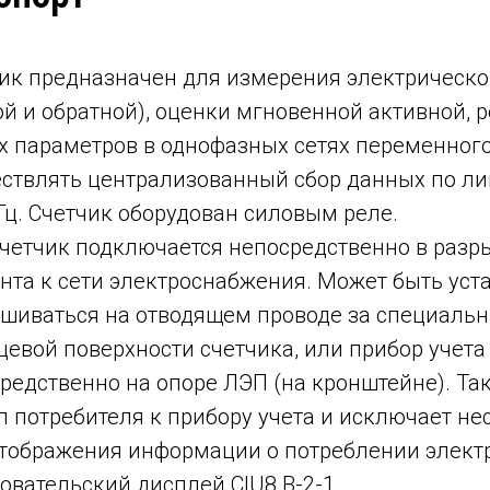
ик предназначен для измерения электрической
й и обратной), оценки мгновенной активной, 
х параметров в однофазных сетях переменног
ствлять централизованный сбор данных по ли
ц. Счетчик оборудован силовым реле.
-счетчик подключается непосредственно в раз
нта к сети электроснабжения. Может быть уст
шиваться на отводящем проводе за специаль
цевой поверхности счетчика, или прибор учет
редственно на опоре ЛЭП (на кронштейне). Та
п потребителя к прибору учета и исключает 
тображения информации о потреблении элект
овательский дисплей CIU8.В-2-1