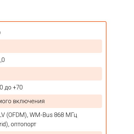
)
,0
40 до +70
мого включения
LV (OFDM), WM-Bus 868 МГц
rid), оптопорт